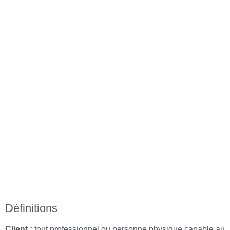
Définitions
Client :
tout professionnel ou personne physique capable au